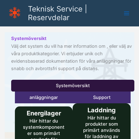
Hoppa
Teknisk Service |
till
Reservdelar
innehåll
Systemöversikt
Välj det system du vill ha mer information om , eller välj av
våra produktkategorier. Vi erbjuder unik och
evidensbaserad dokumentation för våra anläggningar för
snabb och avbrottsfri support på distans.
Systemöversikt
anläggningar
Support
Laddning
Energilager
Här hittar du
Här hittar du
produkter som
systemkomponent
primärt används
er som primärt
för laddning av