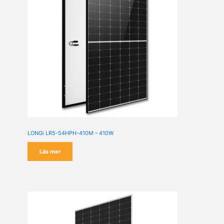
LONGi LR5-54HPH-410M – 410W
Läs mer