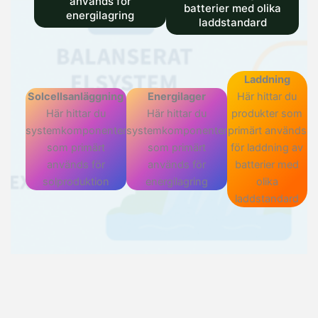
används för
batterier med olika
energilagring
laddstandard
Laddning
Solcellsanläggning
Energilager
Här hittar du
Här hittar du
Här hittar du
produkter som
systemkomponenter
systemkomponenter
primärt används
som primärt
som primärt
för laddning av
används för
används för
batterier med
solproduktion
energilagring
olika
laddstandard